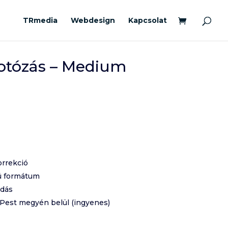
TRmedia
Webdesign
Kapcsolat
fotózás – Medium
orrekció
ú formátum
adás
 Pest megyén belül (ingyenes)