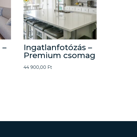
 –
Ingatlanfotózás –
Premium csomag
44 900,00
Ft