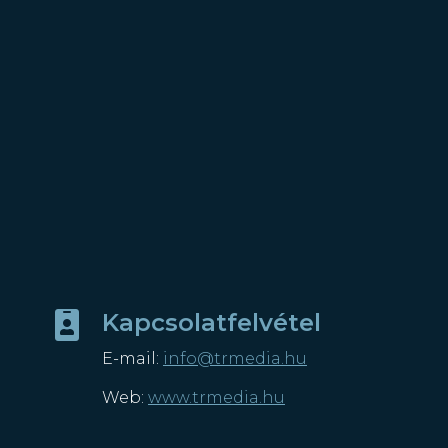
Kapcsolatfelvétel

E-mail:
info@trmedia.hu
Web:
www.trmedia.hu