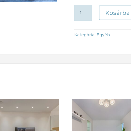
Szálláshely
Kosárba
fotózás
-
Medium
csomag
Kategória:
Egyéb
mennyiség