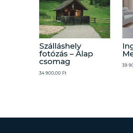
Szálláshely
In
fotózás – Alap
Me
csomag
39 9
34 900,00
Ft