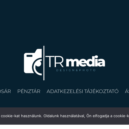
OSÁR
PÉNZTÁR
ADATKEZELÉSI TÁJÉKOZTATÓ
Á
cookie-kat használunk. Oldalunk használatával, Ön elfogadja a cookie-k
©
Copyright | 2025
trmedia.hu
– Minden jog fenntartva.