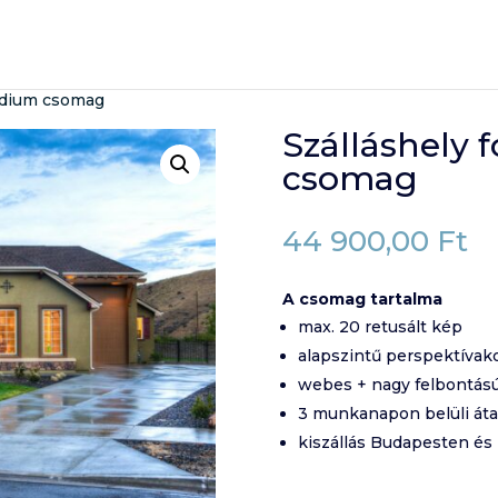
Medium csomag
Szálláshely 
csomag
44 900,00
Ft
A csomag tartalma
max. 20 retusált kép
alapszintű perspektívak
webes + nagy felbontás
3 munkanapon belüli át
kiszállás Budapesten és