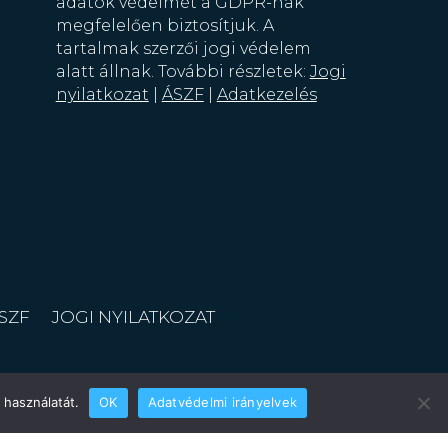
adatok védelmét a GDPR-nak
megfelelően biztosítjuk. A
tartalmak szerzői jogi védelem
alatt állnak. További részletek:
Jogi
nyilatkozat
|
ÁSZF
|
Adatkezelés
SZF
JOGI NYILATKOZAT
 használatát.
OK
Adatvédelmi irányelvek