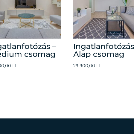
gatlanfotózás –
Ingatlanfotózás
dium csomag
Alap csomag
00,00
Ft
29 900,00
Ft