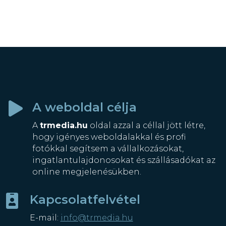
A weboldal célja

A
trmedia.hu
oldal azzal a céllal jött létre,
hogy igényes weboldalakkal és profi
fotókkal segítsem a vállalkozásokat,
ingatlantulajdonosokat és szállásadókat az
online megjelenésükben.
Kapcsolatfelvétel

E-mail:
info@trmedia.hu