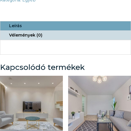
mennyiség
Leírás
Vélemények (0)
Kapcsolódó termékek