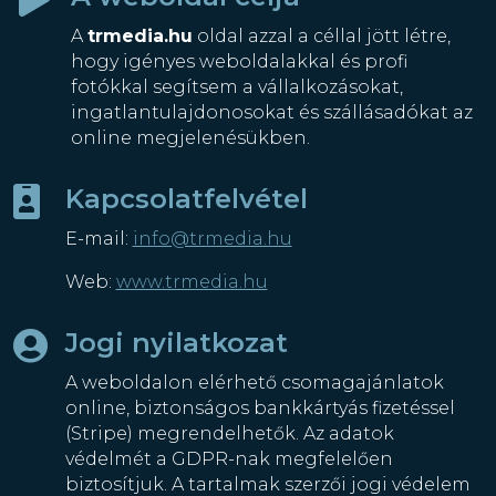
A
trmedia.hu
oldal azzal a céllal jött létre,
hogy igényes weboldalakkal és profi
fotókkal segítsem a vállalkozásokat,
ingatlantulajdonosokat és szállásadókat az
online megjelenésükben.
Kapcsolatfelvétel

E-mail:
info@trmedia.hu
Web:
www.trmedia.hu
Jogi nyilatkozat

A weboldalon elérhető csomagajánlatok
online, biztonságos bankkártyás fizetéssel
(Stripe) megrendelhetők. Az adatok
védelmét a GDPR-nak megfelelően
biztosítjuk. A tartalmak szerzői jogi védelem