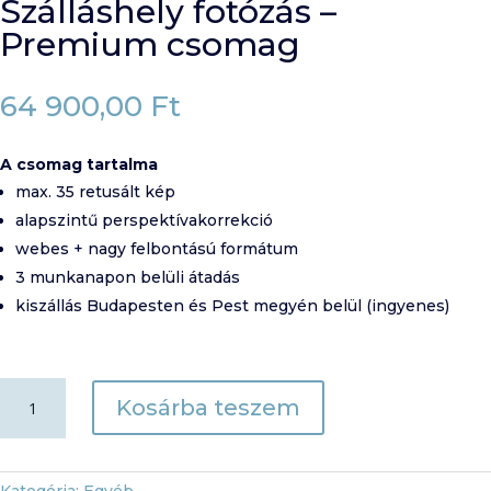
Szálláshely fotózás –
Premium csomag
64 900,00
Ft
A csomag tartalma
max. 35 retusált kép
alapszintű perspektívakorrekció
webes + nagy felbontású formátum
3 munkanapon belüli átadás
kiszállás Budapesten és Pest megyén belül (ingyenes)
Szálláshely
Kosárba teszem
fotózás
-
Premium
csomag
Kategória:
Egyéb