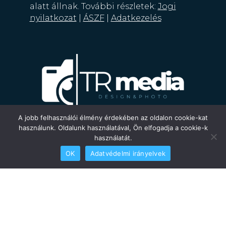
alatt állnak. További részletek:
Jogi
nyilatkozat
|
ÁSZF
|
Adatkezelés
A jobb felhasználói élmény érdekében az oldalon cookie-kat
használunk. Oldalunk használatával, Ön elfogadja a cookie-k
használatát.
OK
Adatvédelmi irányelvek
©
Copyright | 2025
trmedia.hu
– Minden jog
fenntartva.