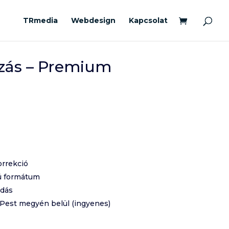
TRmedia
Webdesign
Kapcsolat
ózás – Premium
orrekció
ú formátum
adás
 Pest megyén belül (ingyenes)