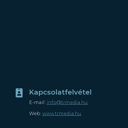
Kapcsolatfelvétel

E-mail:
info@trmedia.hu
Web:
www.trmedia.hu