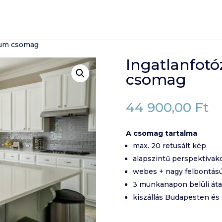
ium csomag
Ingatlanfot
csomag
44 900,00
Ft
A csomag tartalma
max. 20 retusált kép
alapszintű perspektívak
webes + nagy felbontás
3 munkanapon belüli át
kiszállás Budapesten és