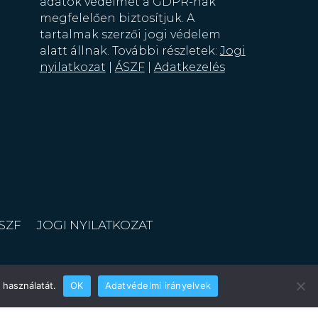
adatok védelmét a GDPR-nak
megfelelően biztosítjuk. A
tartalmak szerzői jogi védelem
alatt állnak. További részletek:
Jogi
nyilatkozat
|
ÁSZF
|
Adatkezelés
SZF
JOGI NYILATKOZAT
 használatát.
OK
Adatvédelmi irányelvek