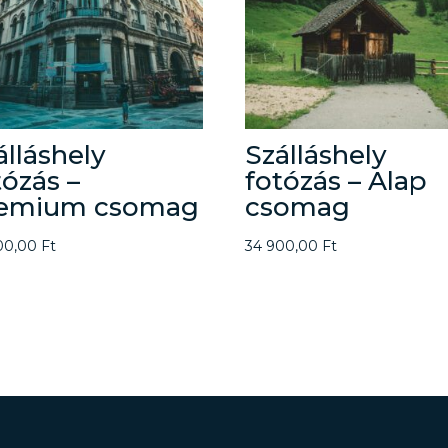
álláshely
Szálláshely
tózás –
fotózás – Alap
emium csomag
csomag
00,00
Ft
34 900,00
Ft