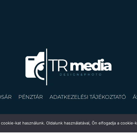
OSÁR
PÉNZTÁR
ADATKEZELÉSI TÁJÉKOZTATÓ
Á
cookie-kat használunk. Oldalunk használatával, Ön elfogadja a cookie-k
©
Copyright | 2025
trmedia.hu
– Minden jog fenntartva.