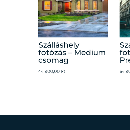
Szálláshely
Sz
fotózás – Medium
fo
csomag
Pr
44 900,00
Ft
64 9