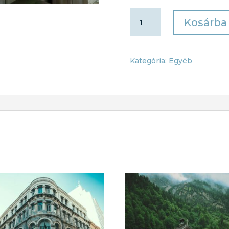
Ingatlanfotózás
Kosárba
-
Premium
csomag
mennyiség
Kategória:
Egyéb