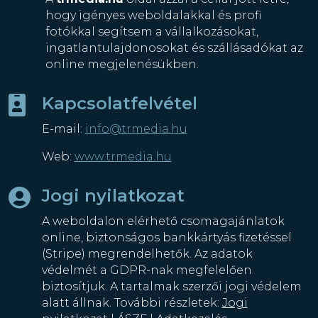
hogy igényes weboldalakkal és profi
fotókkal segítsem a vállalkozásokat,
ingatlantulajdonosokat és szállásadókat az
online megjelenésükben.
Kapcsolatfelvétel

E-mail:
info@trmedia.hu
Web:
www.trmedia.hu
Jogi nyilatkozat

A weboldalon elérhető csomagajánlatok
online, biztonságos bankkártyás fizetéssel
(Stripe) megrendelhetők. Az adatok
védelmét a GDPR-nak megfelelően
biztosítjuk. A tartalmak szerzői jogi védelem
alatt állnak. További részletek:
Jogi