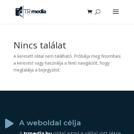
Nincs találat
A keresett oldal nem található. Próbálja meg finomítani
a keresést vagy használja a fenti navigációt, hogy
megtalálja a bejegyzést.
A weboldal célja

A
trmedia.hu
oldal azzal a céllal jött létre,