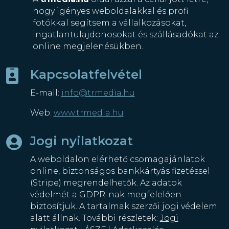
hogy igényes weboldalakkal és profi
fotókkal segítsem a vállalkozásokat,
ingatlantulajdonosokat és szállásadókat az
online megjelenésükben.
Kapcsolatfelvétel

E-mail:
info@trmedia.hu
Web:
www.trmedia.hu
Jogi nyilatkozat

A weboldalon elérhető csomagajánlatok
online, biztonságos bankkártyás fizetéssel
(Stripe) megrendelhetők. Az adatok
védelmét a GDPR-nak megfelelően
biztosítjuk. A tartalmak szerzői jogi védelem
alatt állnak. További részletek:
Jogi