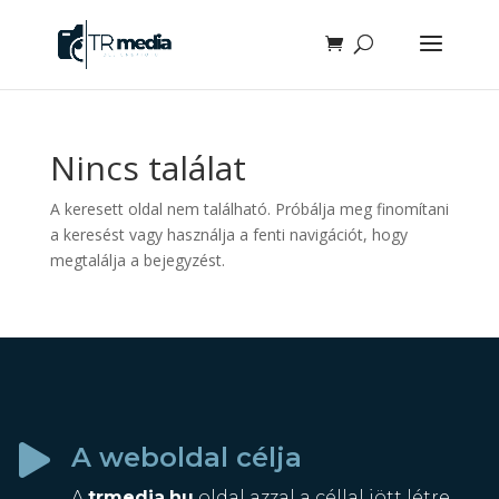
Nincs találat
A keresett oldal nem található. Próbálja meg finomítani
a keresést vagy használja a fenti navigációt, hogy
megtalálja a bejegyzést.
A weboldal célja

A
trmedia.hu
oldal azzal a céllal jött létre,